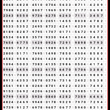
0
0
6
8
5
4
8
2
8
1
4
5
1
0
1
0
7
0
4
4
5
6
3
3
6
8
7
1
1
2
4
2
0
9
9
7
9
8
8
7
9
2
8
2
1
8
0
0
7
7
1
9
6
9
6
5
9
7
9
7
2
1
7
7
5
0
6
9
8
8
2
3
4
3
7
8
5
5
0
5
9
7
3
6
9
6
2
7
5
3
6
2
6
3
9
7
1
1
1
2
3
4
5
7
3
9
0
1
0
1
6
2
8
7
6
0
0
1
3
4
2
0
5
1
6
1
4
5
5
1
8
0
3
8
2
4
7
8
2
1
8
5
3
3
6
5
3
5
2
7
2
4
9
5
5
8
7
3
2
5
4
2
4
1
5
4
2
3
9
3
0
3
0
2
2
8
1
8
9
8
8
2
8
7
6
9
7
9
5
5
1
7
0
7
7
0
1
7
1
8
5
6
7
2
9
9
6
7
7
5
8
5
3
4
7
0
6
8
0
8
3
5
7
9
7
9
3
3
0
3
9
4
4
1
5
6
3
4
4
8
3
4
0
0
0
7
6
5
4
9
6
7
7
5
3
1
4
2
9
2
0
9
2
6
8
7
2
9
1
1
9
8
9
8
8
9
7
9
3
3
9
8
0
5
5
7
8
7
2
9
3
7
3
6
9
1
9
8
9
8
8
5
5
7
3
1
1
6
5
2
7
2
7
4
2
2
8
0
0
0
5
1
7
1
8
7
6
9
5
5
1
4
9
8
8
7
8
5
0
5
4
5
0
4
4
8
5
8
0
8
4
5
8
2
1
9
5
8
6
5
8
2
0
6
6
1
4
2
8
1
2
1
0
0
0
2
7
7
2
9
0
2
5
4
9
1
0
9
4
4
5
0
0
3
3
7
3
8
3
2
4
1
3
5
8
2
9
8
6
5
0
5
0
4
4
4
1
7
4
2
0
9
6
4
1
5
4
5
6
2
2
3
5
2
7
6
1
7
3
1
6
4
7
0
7
5
7
0
6
6
3
3
8
4
3
7
1
5
1
6
7
0
8
3
2
0
9
0
3
3
5
6
0
5
5
4
5
4
8
3
0
5
4
0
4
9
8
0
9
9
8
9
1
3
4
4
3
5
3
8
5
8
7
8
6
0
3
7
6
4
7
3
1
6
7
2
4
0
2
2
5
5
3
8
2
4
5
6
1
7
9
8
1
8
9
0
2
6
0
6
8
7
0
1
1
4
9
2
2
4
0
2
3
5
8
7
4
9
2
2
9
1
5
3
8
3
6
9
2
2
4
2
0
6
6
6
2
6
5
2
1
8
6
5
2
1
9
8
5
4
1
7
6
1
7
9
7
9
9
9
1
6
0
3
3
5
9
3
6
9
0
8
4
0
4
4
2
8
2
1
7
3
5
9
5
4
4
6
6
3
4
8
2
4
6
2
4
6
9
6
9
9
4
8
3
3
1
7
8
6
9
3
2
9
2
7
9
7
0
7
7
2
9
4
4
9
7
3
9
3
9
1
2
7
9
6
9
7
8
6
9
6
0
7
7
0
6
7
7
5
5
9
4
0
4
8
3
1
8
9