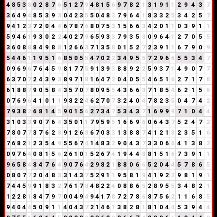
4
8
5
3
8
0
2
8
7
6
5
1
2
7
9
4
8
1
5
6
9
7
8
2
1
3
1
9
1
1
2
9
4
3
7
3
6
4
9
4
8
5
3
9
3
0
4
2
3
5
5
0
4
8
3
7
9
6
4
1
8
3
3
2
5
3
4
2
5
7
9
4
1
2
3
7
2
0
4
4
6
7
8
7
6
8
0
7
5
3
1
5
6
6
3
4
2
0
1
1
0
3
9
1
1
5
9
4
6
1
9
3
0
2
2
4
0
2
7
9
6
5
9
3
3
7
9
3
5
8
0
9
6
4
1
2
7
0
5
5
3
6
0
8
8
8
4
9
8
8
1
2
6
6
3
7
1
3
5
8
0
1
5
2
7
2
3
9
1
1
6
7
9
0
9
5
4
4
6
1
1
9
5
1
6
8
5
0
5
5
4
7
0
2
2
3
4
9
5
5
7
2
9
6
6
5
5
3
4
7
0
9
6
9
6
7
6
4
5
9
8
1
7
7
5
9
1
3
9
3
8
8
9
2
2
5
9
3
7
1
4
9
0
7
7
6
3
7
0
7
2
4
3
9
3
8
9
7
1
8
1
6
4
7
2
0
4
0
5
5
4
6
5
1
6
2
7
1
7
8
6
1
8
8
7
9
0
5
8
4
3
5
7
0
7
8
0
9
5
5
4
3
6
6
3
7
1
8
5
4
6
2
1
5
6
0
7
6
9
6
4
1
0
1
1
9
8
2
2
4
6
2
7
0
7
3
2
4
0
4
7
8
2
3
5
0
4
7
4
2
7
9
3
8
2
6
8
1
4
5
9
0
1
5
6
2
7
3
4
7
5
3
4
3
7
1
6
9
9
9
7
1
0
4
4
3
1
0
3
3
9
0
7
6
4
3
5
0
1
1
7
9
5
9
5
1
6
6
9
6
0
6
4
3
7
5
2
4
7
2
7
8
0
7
7
3
7
6
2
8
9
1
2
6
8
6
7
0
3
3
1
3
8
8
7
4
1
2
1
3
2
3
5
1
6
7
6
8
2
1
2
3
5
4
9
5
5
6
7
4
1
4
8
3
2
9
0
4
3
7
3
3
0
6
6
4
1
3
8
2
0
9
7
6
4
0
8
1
5
6
2
6
1
0
1
5
2
6
7
4
1
9
4
4
8
8
1
5
1
6
7
3
9
1
1
9
6
5
8
4
8
4
7
6
4
9
0
7
6
4
2
9
8
2
1
8
8
0
6
6
5
2
0
4
4
5
7
8
6
5
0
8
0
7
7
2
0
4
8
3
3
1
4
3
7
5
2
9
1
1
9
5
8
1
9
4
1
9
2
2
9
8
1
9
1
7
4
4
5
9
9
1
8
3
2
7
6
1
7
8
4
8
2
2
4
0
8
8
6
5
2
8
9
5
5
3
4
8
2
1
1
2
2
8
1
8
4
7
9
7
0
0
4
9
4
9
4
1
7
8
7
2
7
8
6
8
7
5
6
2
1
1
6
8
5
9
4
0
4
4
5
0
9
1
1
4
0
4
3
7
2
1
4
6
1
3
8
2
8
1
8
1
0
4
4
5
3
9
4
4