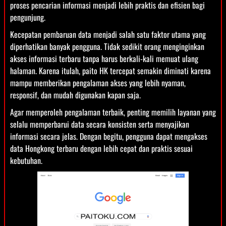
proses pencarian informasi menjadi lebih praktis dan efisien bagi
pengunjung.
Kecepatan pembaruan data menjadi salah satu faktor utama yang
diperhatikan banyak pengguna. Tidak sedikit orang menginginkan
akses informasi terbaru tanpa harus berkali-kali memuat ulang
halaman. Karena itulah, paito HK tercepat semakin diminati karena
mampu memberikan pengalaman akses yang lebih nyaman,
responsif, dan mudah digunakan kapan saja.
Agar memperoleh pengalaman terbaik, penting memilih layanan yang
selalu memperbarui data secara konsisten serta menyajikan
informasi secara jelas. Dengan begitu, pengguna dapat mengakses
data Hongkong terbaru dengan lebih cepat dan praktis sesuai
kebutuhan.