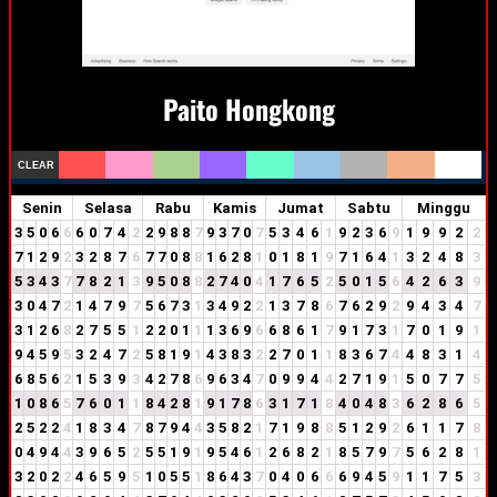
Paito Hongkong
CLEAR
Senin
Selasa
Rabu
Kamis
Jumat
Sabtu
Minggu
3
5
0
6
6
6
0
7
4
2
2
9
8
8
7
9
3
7
0
7
5
3
4
6
1
9
2
3
6
9
1
9
9
2
2
7
1
2
9
2
3
2
8
7
6
7
7
0
8
8
1
6
2
8
1
0
1
8
1
9
7
1
6
4
1
3
2
4
8
3
5
3
4
3
7
7
8
2
1
3
9
5
0
8
8
2
7
4
0
4
1
7
6
5
2
5
0
1
5
6
4
2
6
3
9
3
0
4
7
2
1
4
7
9
7
5
6
7
3
1
3
4
9
2
2
1
3
7
8
6
7
6
2
9
2
9
4
3
4
7
3
1
2
6
8
2
7
5
5
1
2
2
0
1
1
1
3
6
9
6
6
8
6
1
7
9
1
7
3
1
7
0
1
9
1
9
4
5
9
5
3
2
4
7
2
5
8
1
9
1
4
3
8
3
2
2
7
0
1
1
8
3
6
7
4
4
8
3
1
4
6
8
5
6
2
1
5
3
9
3
4
2
7
8
6
9
6
3
4
7
0
9
9
4
4
2
7
1
9
1
5
0
7
7
5
1
0
8
6
5
7
6
0
1
1
8
4
2
8
1
9
1
7
8
6
3
1
7
1
8
4
0
4
8
3
6
2
8
6
5
2
5
2
2
4
1
8
3
4
7
8
7
9
4
4
3
5
8
2
1
7
1
9
8
8
5
1
2
9
2
6
1
1
7
8
0
4
9
4
4
3
9
6
5
2
5
5
1
9
1
9
5
4
6
1
2
6
8
2
1
8
5
7
9
7
5
6
2
8
1
3
2
0
2
2
4
6
5
9
5
1
0
5
5
1
8
6
4
3
7
0
4
0
6
6
6
9
4
5
9
1
1
7
5
3