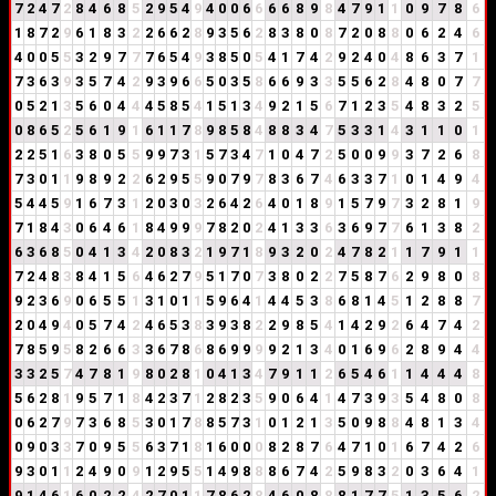
7
2
4
7
2
8
4
6
8
5
2
9
5
4
9
4
0
0
6
6
6
6
8
9
8
4
7
9
1
1
0
9
7
8
6
1
8
7
2
9
6
1
8
3
2
2
6
6
2
8
9
3
5
6
2
8
3
8
0
8
7
2
0
8
8
0
6
2
4
6
4
0
0
5
5
3
2
9
7
7
7
6
5
4
9
3
8
5
0
5
4
1
7
4
2
9
2
4
0
4
8
6
3
7
1
7
3
6
3
9
3
5
7
4
2
9
3
9
6
6
5
0
3
5
8
6
6
9
3
3
5
5
6
2
8
4
8
0
7
7
0
5
2
1
3
5
6
0
4
4
4
5
8
5
4
1
5
1
3
4
9
2
1
5
6
7
1
2
3
5
4
8
3
2
5
0
8
6
5
2
5
6
1
9
1
6
1
1
7
8
9
8
5
8
4
8
8
3
4
7
5
3
3
1
4
3
1
1
0
1
2
2
5
1
6
3
8
0
5
5
9
9
7
3
1
5
7
3
4
7
1
0
4
7
2
5
0
0
9
9
3
7
2
6
8
7
3
0
1
1
9
8
9
2
2
6
2
9
5
5
9
0
7
9
7
8
3
6
7
4
6
3
3
7
1
0
1
4
9
4
5
4
4
5
9
1
6
7
3
1
2
0
3
0
3
2
6
4
2
6
4
0
1
8
9
1
5
7
9
7
3
2
8
1
9
7
1
8
4
3
0
6
4
6
1
8
4
9
9
9
7
8
2
0
2
4
1
3
3
6
3
6
9
7
7
6
1
3
8
2
6
3
6
8
5
0
4
1
3
4
2
0
8
3
2
1
9
7
1
8
9
3
2
0
2
4
7
8
2
1
1
7
9
1
1
7
2
4
8
3
8
4
1
5
6
4
6
2
7
9
5
1
7
0
7
3
8
0
2
2
7
5
8
7
6
2
9
8
0
8
9
2
3
6
9
0
6
5
5
1
3
1
0
1
1
5
9
6
4
1
4
4
5
3
8
6
8
1
4
5
1
2
8
8
7
2
0
4
9
4
0
5
7
4
2
4
6
5
3
8
3
9
3
8
2
2
9
8
5
4
1
4
2
9
2
6
4
7
4
2
7
8
5
9
5
8
2
6
6
3
3
6
7
8
6
8
6
9
9
9
9
2
1
3
4
0
1
6
9
6
2
8
9
4
4
3
3
2
5
7
4
7
8
1
9
8
0
2
8
1
0
4
1
3
4
7
9
1
1
2
6
5
4
6
1
1
4
4
4
8
5
6
2
8
1
9
5
7
1
8
4
2
3
7
1
2
8
2
3
5
9
0
6
4
1
4
7
3
9
3
5
4
8
0
8
0
6
2
7
9
7
3
6
8
5
3
0
1
7
8
8
5
7
3
1
0
1
2
1
3
5
0
9
8
8
4
8
1
3
4
0
9
0
3
3
7
0
9
5
5
6
3
7
1
8
1
6
0
0
0
8
2
8
7
6
4
7
1
0
1
6
7
4
2
6
9
3
0
1
1
2
4
9
0
9
1
2
9
5
5
1
4
9
8
8
8
6
7
4
2
5
9
8
3
2
0
3
6
4
1
9
1
4
6
1
6
0
2
2
4
2
7
0
1
1
7
8
6
2
8
4
6
0
8
8
8
1
7
7
5
1
3
5
6
2