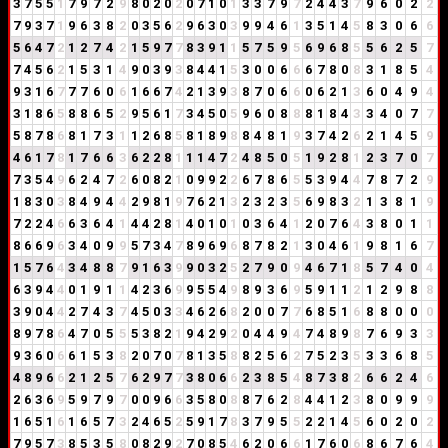
3
7
5
5
1
7
9
7
2
9
8
0
2
0
2
0
7
1
0
1
3
3
7
9
7
2
4
4
3
7
9
6
0
2
2
7
9
3
7
1
9
6
3
8
2
0
3
5
6
2
9
6
3
0
3
9
9
4
6
1
3
5
1
4
5
8
3
0
6
6
5
6
4
7
2
1
2
7
4
2
1
5
9
7
7
8
3
9
1
1
5
7
5
9
5
6
9
6
8
5
5
6
2
5
7
7
4
5
6
2
1
5
3
1
4
9
0
3
9
3
8
4
4
1
5
3
0
0
6
6
6
7
8
0
8
3
1
8
5
4
9
3
1
6
7
7
7
6
0
6
1
6
6
7
4
2
1
3
9
3
8
7
0
6
6
0
6
2
1
3
6
0
4
9
4
3
1
8
6
5
8
8
6
5
2
9
5
6
1
7
3
4
5
0
5
9
6
0
8
8
8
1
8
4
3
3
4
0
7
7
5
8
7
8
6
8
1
7
3
1
1
2
6
8
5
8
1
8
9
8
8
4
8
1
9
3
7
4
2
6
2
1
4
5
9
4
6
1
7
8
1
7
6
6
3
6
2
2
8
1
1
1
4
7
2
4
8
5
0
5
1
9
2
8
1
2
3
7
0
7
7
3
5
4
9
6
2
4
7
2
6
0
8
2
1
0
9
9
2
2
6
7
8
6
5
5
3
9
4
4
7
8
7
2
9
1
8
3
0
3
8
4
9
4
4
2
9
8
1
9
7
6
2
1
3
2
3
2
3
5
6
9
8
3
2
1
3
8
1
9
7
2
2
4
6
6
3
6
4
1
4
4
2
8
1
4
0
1
0
1
0
3
6
4
1
2
0
7
6
4
3
8
0
1
1
8
6
6
9
6
3
4
0
9
9
5
7
3
4
7
8
9
6
9
6
8
7
8
2
1
3
0
4
6
1
9
8
1
6
7
1
5
7
6
4
3
4
8
8
7
9
1
6
3
9
9
0
3
2
5
2
7
9
0
9
4
6
7
1
8
5
7
4
0
4
6
3
9
4
4
0
1
9
1
1
4
2
3
6
9
9
5
5
4
9
8
9
3
6
9
5
9
1
1
2
1
2
9
8
8
3
9
0
4
4
2
7
4
3
7
4
5
0
3
3
4
6
2
6
8
2
0
0
7
7
6
8
5
1
6
8
8
0
0
0
8
9
7
8
6
4
7
0
5
5
5
3
8
2
1
9
4
2
9
2
0
4
4
9
4
7
4
8
9
8
7
6
9
3
3
9
3
6
0
6
6
1
5
3
8
2
0
7
0
7
8
1
3
5
8
8
2
5
6
2
7
5
2
3
5
3
3
6
8
5
4
8
9
6
6
2
1
2
5
7
6
2
9
7
7
3
8
0
6
6
2
3
8
5
4
8
7
3
8
2
6
6
2
4
6
2
6
3
6
9
5
9
7
9
7
0
0
9
6
6
3
5
8
0
8
8
7
6
2
8
4
4
1
2
3
8
0
9
9
9
1
6
5
1
6
1
6
5
7
3
2
4
6
5
2
5
9
1
7
8
3
7
9
5
5
2
2
1
4
5
6
0
2
0
2
7
9
5
7
3
8
5
3
5
8
0
8
2
9
2
7
0
8
5
4
6
2
0
6
6
1
7
6
0
6
8
6
7
6
4