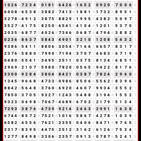
1
0
2
6
8
7
2
3
4
7
0
1
8
1
9
6
4
2
6
8
1
6
5
2
7
0
9
2
0
2
7
0
0
6
6
6
0
0
8
8
6
5
3
8
2
3
8
8
2
1
7
4
1
3
4
1
8
8
1
9
1
7
3
2
5
8
9
5
1
6
3
2
7
8
6
4
9
1
2
3
3
8
7
5
3
8
8
2
9
2
1
9
9
5
5
4
3
8
2
1
5
0
9
7
7
3
5
2
7
9
4
1
7
5
3
8
2
5
0
5
6
5
4
1
5
4
1
0
4
4
1
2
0
1
1
5
3
7
0
7
2
0
3
5
8
6
8
7
7
5
4
0
2
6
8
7
3
4
6
1
0
6
8
7
6
4
7
9
4
4
3
8
8
2
1
0
2
3
6
9
8
6
3
7
1
5
8
4
3
7
4
9
0
1
1
3
2
1
0
1
1
2
0
8
8
5
4
3
2
5
9
3
8
6
5
5
4
1
1
2
8
8
0
6
6
3
0
5
4
9
7
1
6
6
3
6
6
5
7
3
8
3
1
7
8
2
3
7
6
4
5
8
8
0
8
7
9
9
0
9
7
1
9
4
4
3
7
0
7
7
4
6
8
3
2
6
7
1
9
1
0
4
8
0
8
5
5
4
1
5
3
4
9
5
5
2
5
1
1
2
0
3
7
5
3
8
1
3
4
7
6
8
5
1
6
2
9
6
9
6
2
1
0
7
7
5
9
8
0
8
7
8
2
0
2
0
5
6
5
2
9
4
2
2
4
8
1
7
6
4
3
3
0
0
0
9
2
8
4
3
3
8
0
4
4
8
4
2
1
3
0
3
8
7
6
7
8
2
4
6
2
9
6
0
6
1
3
4
5
9
9
6
6
8
5
4
7
3
3
6
0
9
8
6
5
8
5
0
6
6
5
5
6
2
8
8
3
9
6
6
8
8
4
2
6
5
6
4
8
3
3
7
6
0
6
6
9
2
0
2
4
6
0
7
7
9
9
3
4
7
3
5
5
2
7
7
8
5
0
5
3
7
0
5
5
9
3
2
7
9
1
2
4
3
7
5
4
8
8
7
3
1
9
4
4
1
5
5
2
7
9
3
2
3
5
0
6
9
8
8
7
0
6
7
4
4
6
8
9
8
6
7
0
2
2
2
1
7
9
7
5
1
3
4
7
7
2
9
3
3
3
8
7
6
4
4
7
3
9
3
9
2
1
4
5
2
4
6
3
9
2
9
9
1
1
1
6
3
8
2
6
7
4
4
8
8
5
7
2
9
7
5
2
1
3
1
0
1
6
7
5
8
6
7
4
4
2
7
8
6
1
0
3
9
3
6
5
8
2
1
4
5
5
6
2
7
6
2
1
3
2
3
5
5
1
0
4
0
6
6
8
4
7
1
8
9
7
6
5
2
3
3
1
7
8
8
3
9
5
5
4
4
7
5
3
2
5
1
2
3
3
1
6
2
8
6
1
2
6
8
7
5
3
4
7
1
2
7
7
5
8
4
9
8
8
3
3
0
6
6
2
3
5
7
3
0
9
1
3
4
0
7
8
7
6
5
2
4
1
5