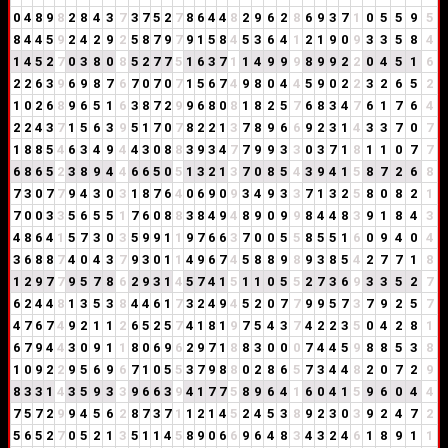
0
4
8
9
8
2
8
4
3
7
3
7
5
2
7
8
6
4
4
8
2
9
6
2
8
6
9
3
7
1
0
5
5
9
5
8
4
4
5
9
2
4
2
9
2
5
8
7
9
7
9
1
5
8
4
5
3
6
4
1
2
1
9
0
9
3
3
5
8
4
1
4
5
2
7
0
3
8
0
8
5
2
7
7
5
1
6
3
7
1
1
4
9
9
9
8
9
9
2
2
0
4
5
1
6
2
2
6
3
9
6
9
8
7
6
7
0
7
0
7
1
5
6
7
4
9
8
0
4
4
5
9
0
2
2
3
2
6
5
2
1
0
2
6
8
9
6
5
1
6
3
8
7
2
9
9
6
8
0
8
1
8
2
5
7
6
8
3
4
7
6
1
7
6
4
2
2
4
3
7
1
5
6
3
9
5
1
7
0
7
8
2
2
1
3
7
8
9
6
6
9
2
3
1
4
3
3
7
0
7
1
8
8
5
4
6
3
4
9
4
4
3
0
8
8
3
9
3
4
7
7
9
9
3
3
0
3
7
1
8
1
1
0
7
7
6
8
6
5
2
3
8
9
4
4
6
6
5
0
5
1
3
2
1
3
7
0
8
5
4
3
9
4
1
5
8
7
2
6
8
7
3
0
7
7
9
4
3
0
3
1
8
7
6
4
0
6
9
0
9
3
4
9
3
3
7
1
3
2
5
8
0
8
2
1
7
0
0
3
3
5
6
5
5
1
7
6
0
8
8
3
8
4
9
4
8
9
0
9
9
8
4
4
8
3
9
1
8
4
3
4
8
6
4
1
5
7
3
0
3
5
9
9
1
1
9
7
6
6
3
7
0
0
5
5
8
5
5
1
6
0
9
4
0
4
3
6
8
8
7
4
0
4
3
7
9
3
0
1
1
4
9
6
7
4
5
8
8
9
8
9
3
8
5
4
2
7
7
1
8
1
2
9
7
7
9
5
7
8
6
2
9
3
1
4
5
7
4
1
5
1
1
0
5
5
2
7
3
6
9
3
3
5
2
7
6
2
4
4
8
1
3
5
3
8
4
4
6
1
7
3
2
4
9
4
5
2
0
7
7
9
9
5
7
3
7
9
2
5
7
4
7
6
7
4
9
2
1
1
2
6
5
2
5
7
4
1
8
1
9
7
5
4
3
7
4
2
2
3
5
0
4
2
8
1
6
7
9
4
4
3
0
9
1
1
8
0
6
9
6
2
9
7
1
8
8
3
0
0
0
7
4
4
5
9
8
8
5
3
8
1
0
9
2
2
9
5
6
9
6
7
1
0
5
5
3
7
9
8
8
0
2
8
6
5
7
3
4
4
8
2
0
7
2
9
8
3
3
1
4
3
5
9
3
3
9
6
6
3
9
4
1
7
7
5
8
9
6
4
1
6
0
4
1
5
9
6
0
4
4
7
5
7
2
9
9
4
5
6
2
8
7
3
7
1
1
2
1
4
5
2
4
5
3
8
9
2
3
0
3
9
2
4
7
2
5
6
5
2
7
0
5
2
1
3
5
1
1
4
5
8
9
0
6
6
9
6
4
8
3
4
3
2
4
6
1
8
9
1
1