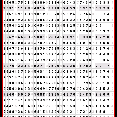
4
5
6
5
2
7
5
0
3
3
4
8
0
9
9
9
8
3
6
9
6
0
4
3
7
7
4
3
9
3
2
6
8
8
7
3
5
9
1
1
1
1
9
8
8
4
8
1
6
7
3
8
1
8
9
7
4
5
3
8
5
3
1
2
3
0
3
2
9
2
0
1
5
1
6
9
1
1
8
9
1
0
1
2
3
0
8
7
0
7
2
6
2
6
8
9
7
6
6
3
0
8
7
4
2
0
4
8
8
7
9
2
3
6
9
7
4
6
5
2
2
4
2
8
1
3
5
3
2
5
5
7
2
5
7
1
4
6
8
5
7
6
5
0
5
2
2
2
9
2
0
9
5
4
9
2
6
1
3
4
5
8
2
5
7
6
3
7
2
9
2
9
1
1
2
9
4
4
0
4
0
8
6
0
6
0
5
3
3
6
9
1
6
4
1
7
0
0
8
8
6
2
0
0
0
5
0
3
2
5
8
9
6
2
8
4
6
5
8
4
9
0
0
1
1
7
5
1
4
5
8
1
9
1
1
8
3
3
8
2
1
7
2
8
1
1
6
7
5
3
0
8
3
3
6
2
7
6
7
4
8
6
9
1
1
6
4
5
6
2
1
0
1
6
7
4
6
5
5
1
1
4
9
7
7
3
6
8
1
9
8
8
7
0
7
7
9
8
5
4
0
0
8
3
2
9
1
2
0
2
9
2
7
0
7
4
5
0
9
9
8
7
3
0
3
4
8
5
1
6
3
2
0
4
4
0
6
7
7
5
6
2
9
2
2
5
4
4
8
3
8
8
9
5
5
1
4
2
0
2
7
4
7
9
7
4
7
5
7
3
9
2
2
0
2
9
4
3
8
2
8
0
3
6
9
8
2
7
0
7
2
3
4
4
8
5
2
7
1
8
7
5
0
0
0
8
7
3
5
8
6
7
8
2
1
7
0
1
7
8
4
5
2
6
8
3
7
9
6
6
5
6
3
1
4
5
0
0
2
2
0
3
0
8
8
2
7
8
9
8
8
9
7
6
4
2
6
5
1
6
7
4
2
2
4
9
0
9
0
9
9
2
9
9
9
6
4
9
3
3
4
0
7
6
4
0
5
8
7
6
0
6
3
0
3
3
6
9
0
9
3
8
6
7
4
2
9
3
6
9
5
1
5
1
6
3
7
9
5
5
7
6
1
0
1
2
7
5
6
2
0
6
2
3
5
0
9
4
9
4
7
7
6
0
6
5
0
7
0
7
9
4
2
0
2
0
4
5
2
7
7
2
4
0
4
5
0
0
9
9
7
0
0
8
8
6
3
6
5
2
4
6
7
0
7
9
4
8
8
7
8
5
0
9
9
9
0
1
1
2
4
1
2
3
5
3
2
4
3
7
4
7
1
9
1
0
8
3
4
7
3
6
1
8
9
9
8
4
2
6
1
4
4
1
5
7
0
8
4
3
8
7
6
1
7
9
0
6
3
9
1
6
5
3
8
3
1
6
9
6
1
1
5
8
4
7
7
8
8
7
3
6
0
6
6
6
4
1
5
6
4
3
2
9
2
8
2
2
1
3
7
2
1
2
3
6
5
8
1
9